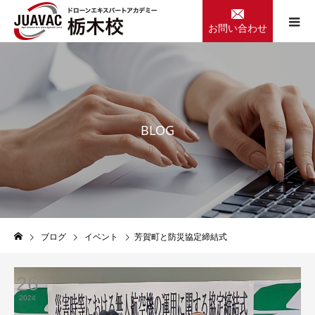
お問い合わせ
B
L
O
G
ブログ
イベント
芳賀町と防災協定締結式
MAR
26
2024