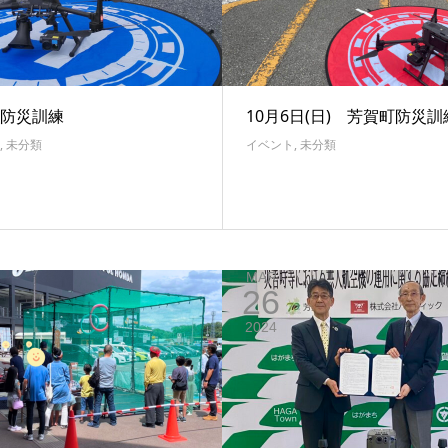
防災訓練
10月6日(日) 芳賀町防災訓
,
未分類
イベント
,
未分類
MAR
26
2024