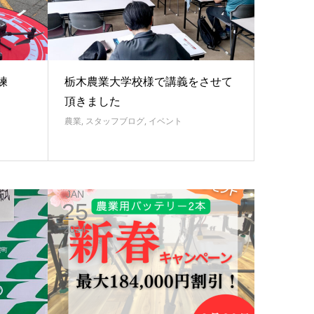
練
栃木農業大学校様で講義をさせて
頂きました
農業
,
スタッフブログ
,
イベント
JAN
25
2024