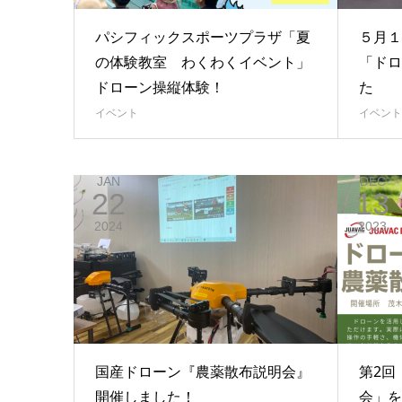
パシフィックスポーツプラザ「夏
５月１
の体験教室 わくわくイベント」
「ドロ
ドローン操縦体験！
た
イベント
イベント
JAN
DEC
22
13
2024
2023
国産ドローン『農薬散布説明会』
第2回
開催しました！
会」を