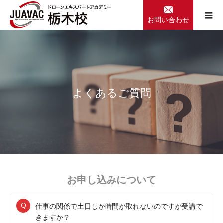
お問い合わせ
よ
く
あ
る
ご
質
問
お申し込みについて
仕事の関係で土日しか時間が取れないのですが受講で
きますか？