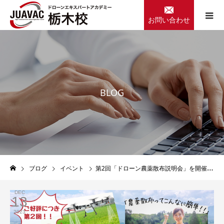
お問い合わせ
B
L
O
G
ブログ
イベント
第2回「ドローン農薬散布説明会」を開催します
DEC
13
2023