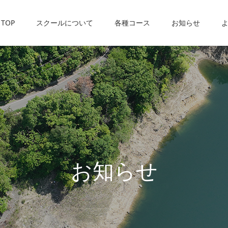
TOP
スクールについて
各種コース
お知らせ
お
知
ら
せ