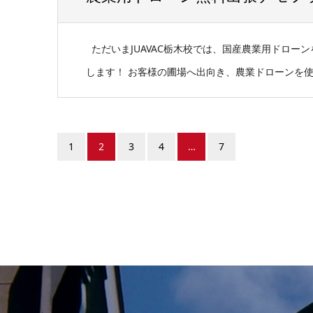
ただいまJUAVAC栃木校では、国産農業用ドロー
します！ お客様の圃場へ出向き、農業ドローンを使用
1
2
3
4
…
7