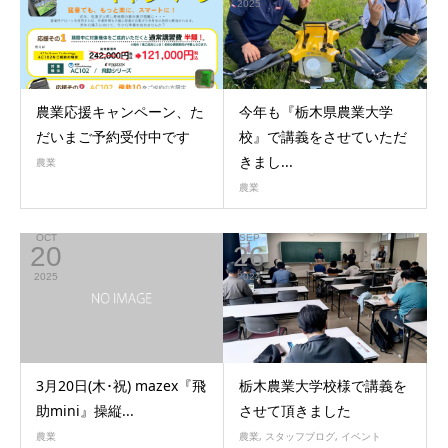
2025
2025
農業応援キャンペーン、た
今年も『栃木県農業大学
だいまご予約受付中です
校』で講義をさせていただ
きまし...
農業
農業
OCT
SEP
20
26
2025
2024
3月20日(木･祝) mazex『飛
栃木農業大学校様で講義を
助mini』操縦...
させて頂きました
農業
農業
,
スタッフブログ
,
イベント